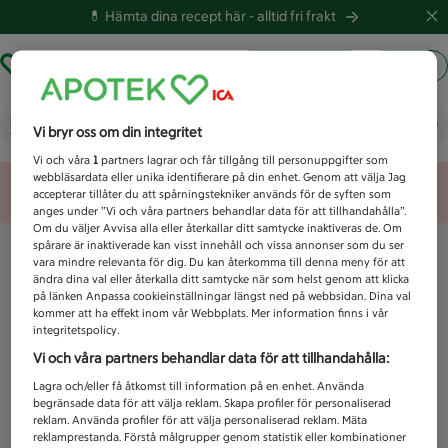
💊 Hämta dina recept här -
alltid fri frakt
Hämta ut recept
Logga in
Vad letar du efter idag?
Vi bryr oss om din integritet
Vi och våra
1
partners lagrar och får tillgång till personuppgifter som
webbläsardata eller unika identifierare på din enhet. Genom att välja Jag
Unknown error
accepterar tillåter du att spårningstekniker används för de syften som
anges under ”Vi och våra partners behandlar data för att tillhandahålla”.
Om du väljer Avvisa alla eller återkallar ditt samtycke inaktiveras de. Om
spårare är inaktiverade kan visst innehåll och vissa annonser som du ser
vara mindre relevanta för dig. Du kan återkomma till denna meny för att
ändra dina val eller återkalla ditt samtycke när som helst genom att klicka
på länken Anpassa cookieinställningar längst ned på webbsidan. Dina val
kommer att ha effekt inom vår Webbplats. Mer information finns i vår
integritetspolicy.
Vi och våra partners behandlar data för att tillhandahålla:
Lagra och/eller få åtkomst till information på en enhet. Använda
begränsade data för att välja reklam. Skapa profiler för personaliserad
reklam. Använda profiler för att välja personaliserad reklam. Mäta
reklamprestanda. Förstå målgrupper genom statistik eller kombinationer