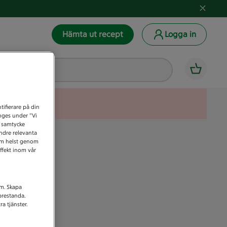
Hämta ut recept
Logga in
tifierare på din
anges under ”Vi
t samtycke
indre relevanta
som helst genom
ffekt inom vår
am. Skapa
prestanda.
a tjänster.