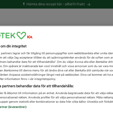
💊 Hämta dina recept här -
alltid fri frakt
 du efter idag?
s om din integritet
Unknown error
1
partners lagrar och får tillgång till personuppgifter som webbläsardata eller unika iden
 att välja Jag accepterar tillåter du att spårningstekniker används för de syften som 
tners behandlar data för att tillhandahålla”. Om du väljer Avvisa alla eller återkallar dit
de. Om spårare är inaktiverade kan visst innehåll och vissa annonser som du ser vara m
kan återkomma till denna meny för att ändra dina val eller återkalla ditt samtycke när 
å länken Anpassa cookieinställningar längst ned på webbsidan. Dina val kommer att ha e
er information finns i vår integritetspolicy.
a partners behandlar data för att tillhandahålla:
ler få åtkomst till information på en enhet. Använda begränsade data för att välja rekl
 personaliserad reklam. Använda profiler för att välja personaliserad reklam. Mäta reklam
upper genom statistik eller kombinationer av data från olika källor. Utveckla och förbättr
artner (leverantörer)