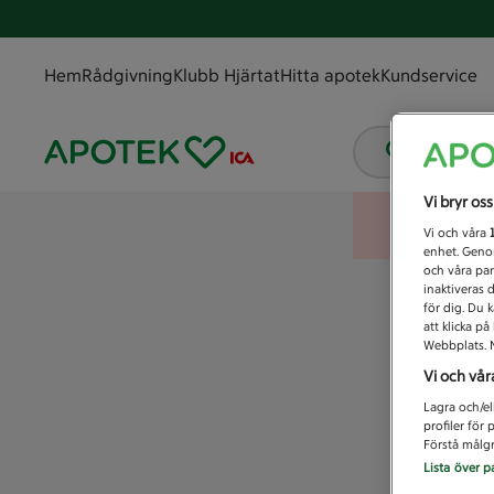
Hem
Rådgivning
Klubb Hjärtat
Hitta apotek
Kundservice
Vad letar
Vi bryr os
Vi och våra
enhet. Genom
och våra par
inaktiveras 
för dig. Du 
att klicka p
Webbplats. M
Vi och vår
Lagra och/el
profiler för
Förstå målgr
Lista över p