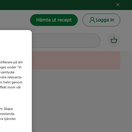
Hämta ut recept
Logga in
tifierare på din
anges under ”Vi
t samtycke
indre relevanta
som helst genom
ffekt inom vår
am. Skapa
prestanda.
a tjänster.