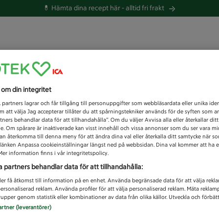
💊 Hämta dina recept här -
alltid fri frakt
 du efter idag?
s om din integritet
Unknown error
1
partners lagrar och får tillgång till personuppgifter som webbläsardata eller unika iden
 att välja Jag accepterar tillåter du att spårningstekniker används för de syften som 
tners behandlar data för att tillhandahålla”. Om du väljer Avvisa alla eller återkallar dit
de. Om spårare är inaktiverade kan visst innehåll och vissa annonser som du ser vara m
kan återkomma till denna meny för att ändra dina val eller återkalla ditt samtycke när 
å länken Anpassa cookieinställningar längst ned på webbsidan. Dina val kommer att ha e
er information finns i vår integritetspolicy.
a partners behandlar data för att tillhandahålla:
ler få åtkomst till information på en enhet. Använda begränsade data för att välja rekl
 personaliserad reklam. Använda profiler för att välja personaliserad reklam. Mäta reklam
upper genom statistik eller kombinationer av data från olika källor. Utveckla och förbättr
artner (leverantörer)