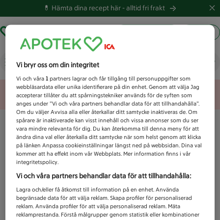
💊 Hämta dina recept här -
alltid fri frakt
Hämta ut recept
Logga in
Vad letar du efter idag?
Vi bryr oss om din integritet
Vi och våra
1
partners lagrar och får tillgång till personuppgifter som
webbläsardata eller unika identifierare på din enhet. Genom att välja Jag
Unknown error
accepterar tillåter du att spårningstekniker används för de syften som
anges under ”Vi och våra partners behandlar data för att tillhandahålla”.
Om du väljer Avvisa alla eller återkallar ditt samtycke inaktiveras de. Om
spårare är inaktiverade kan visst innehåll och vissa annonser som du ser
vara mindre relevanta för dig. Du kan återkomma till denna meny för att
ändra dina val eller återkalla ditt samtycke när som helst genom att klicka
på länken Anpassa cookieinställningar längst ned på webbsidan. Dina val
kommer att ha effekt inom vår Webbplats. Mer information finns i vår
integritetspolicy.
Vi och våra partners behandlar data för att tillhandahålla:
Lagra och/eller få åtkomst till information på en enhet. Använda
begränsade data för att välja reklam. Skapa profiler för personaliserad
reklam. Använda profiler för att välja personaliserad reklam. Mäta
reklamprestanda. Förstå målgrupper genom statistik eller kombinationer