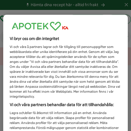
💊 Hämta dina recept här -
alltid fri frakt
Hämta ut recept
Logga in
Vad letar du efter idag?
Vi bryr oss om din integritet
Vi och våra
1
partners lagrar och får tillgång till personuppgifter som
webbläsardata eller unika identifierare på din enhet. Genom att välja Jag
Unknown error
accepterar tillåter du att spårningstekniker används för de syften som
anges under ”Vi och våra partners behandlar data för att tillhandahålla”.
Om du väljer Avvisa alla eller återkallar ditt samtycke inaktiveras de. Om
spårare är inaktiverade kan visst innehåll och vissa annonser som du ser
vara mindre relevanta för dig. Du kan återkomma till denna meny för att
ändra dina val eller återkalla ditt samtycke när som helst genom att klicka
på länken Anpassa cookieinställningar längst ned på webbsidan. Dina val
kommer att ha effekt inom vår Webbplats. Mer information finns i vår
integritetspolicy.
Vi och våra partners behandlar data för att tillhandahålla:
Lagra och/eller få åtkomst till information på en enhet. Använda
begränsade data för att välja reklam. Skapa profiler för personaliserad
reklam. Använda profiler för att välja personaliserad reklam. Mäta
reklamprestanda. Förstå målgrupper genom statistik eller kombinationer