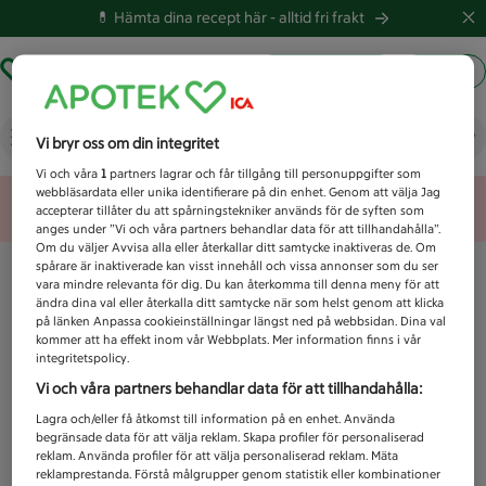
💊 Hämta dina recept här -
alltid fri frakt
Hämta ut recept
Logga in
Vad letar du efter idag?
Vi bryr oss om din integritet
Vi och våra
1
partners lagrar och får tillgång till personuppgifter som
webbläsardata eller unika identifierare på din enhet. Genom att välja Jag
Unknown error
accepterar tillåter du att spårningstekniker används för de syften som
anges under ”Vi och våra partners behandlar data för att tillhandahålla”.
Om du väljer Avvisa alla eller återkallar ditt samtycke inaktiveras de. Om
spårare är inaktiverade kan visst innehåll och vissa annonser som du ser
vara mindre relevanta för dig. Du kan återkomma till denna meny för att
ändra dina val eller återkalla ditt samtycke när som helst genom att klicka
på länken Anpassa cookieinställningar längst ned på webbsidan. Dina val
kommer att ha effekt inom vår Webbplats. Mer information finns i vår
integritetspolicy.
Vi och våra partners behandlar data för att tillhandahålla:
Lagra och/eller få åtkomst till information på en enhet. Använda
begränsade data för att välja reklam. Skapa profiler för personaliserad
reklam. Använda profiler för att välja personaliserad reklam. Mäta
reklamprestanda. Förstå målgrupper genom statistik eller kombinationer