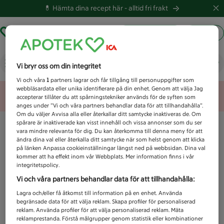
💊 Hämta dina recept här -
alltid fri frakt
Hämta ut recept
Logga in
Vad letar du efter idag?
Vi bryr oss om din integritet
Vi och våra
1
partners lagrar och får tillgång till personuppgifter som
webbläsardata eller unika identifierare på din enhet. Genom att välja Jag
Unknown error
accepterar tillåter du att spårningstekniker används för de syften som
anges under ”Vi och våra partners behandlar data för att tillhandahålla”.
Om du väljer Avvisa alla eller återkallar ditt samtycke inaktiveras de. Om
spårare är inaktiverade kan visst innehåll och vissa annonser som du ser
vara mindre relevanta för dig. Du kan återkomma till denna meny för att
ändra dina val eller återkalla ditt samtycke när som helst genom att klicka
på länken Anpassa cookieinställningar längst ned på webbsidan. Dina val
kommer att ha effekt inom vår Webbplats. Mer information finns i vår
integritetspolicy.
Vi och våra partners behandlar data för att tillhandahålla:
Lagra och/eller få åtkomst till information på en enhet. Använda
begränsade data för att välja reklam. Skapa profiler för personaliserad
reklam. Använda profiler för att välja personaliserad reklam. Mäta
reklamprestanda. Förstå målgrupper genom statistik eller kombinationer