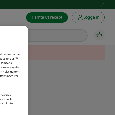
Hämta ut recept
Logga in
tifierare på din
anges under ”Vi
t samtycke
indre relevanta
som helst genom
ffekt inom vår
am. Skapa
prestanda.
a tjänster.