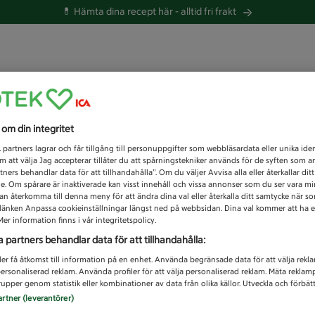
💊 Hämta dina recept här -
alltid fri frakt
 du efter idag?
s om din integritet
Unknown error
1
partners lagrar och får tillgång till personuppgifter som webbläsardata eller unika iden
 att välja Jag accepterar tillåter du att spårningstekniker används för de syften som 
tners behandlar data för att tillhandahålla”. Om du väljer Avvisa alla eller återkallar dit
de. Om spårare är inaktiverade kan visst innehåll och vissa annonser som du ser vara m
kan återkomma till denna meny för att ändra dina val eller återkalla ditt samtycke när 
å länken Anpassa cookieinställningar längst ned på webbsidan. Dina val kommer att ha e
er information finns i vår integritetspolicy.
a partners behandlar data för att tillhandahålla:
ler få åtkomst till information på en enhet. Använda begränsade data för att välja rekl
 personaliserad reklam. Använda profiler för att välja personaliserad reklam. Mäta reklam
upper genom statistik eller kombinationer av data från olika källor. Utveckla och förbättr
artner (leverantörer)