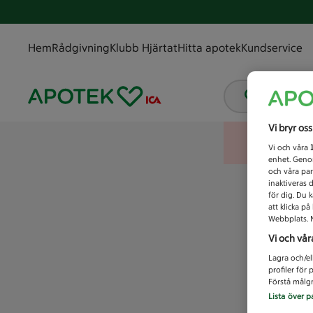
Hem
Rådgivning
Klubb Hjärtat
Hitta apotek
Kundservice
Vad letar
Vi bryr os
Vi och våra
enhet. Genom
och våra par
inaktiveras 
för dig. Du 
att klicka p
Webbplats. M
Vi och vår
Lagra och/el
profiler för
Förstå målgr
Lista över p