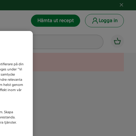
Hämta ut recept
Logga in
tifierare på din
anges under ”Vi
t samtycke
indre relevanta
som helst genom
ffekt inom vår
am. Skapa
prestanda.
a tjänster.