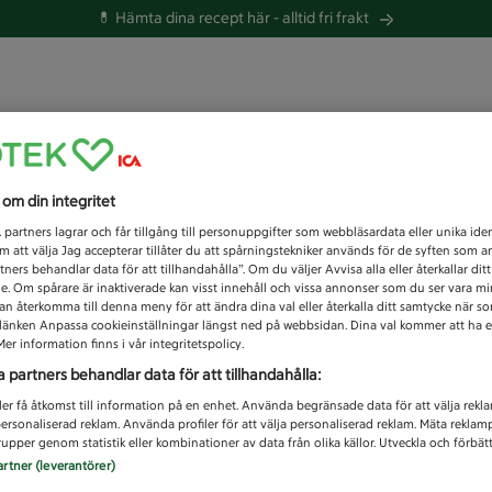
💊 Hämta dina recept här -
alltid fri frakt
 du efter idag?
s om din integritet
Unknown error
1
partners lagrar och får tillgång till personuppgifter som webbläsardata eller unika iden
 att välja Jag accepterar tillåter du att spårningstekniker används för de syften som 
tners behandlar data för att tillhandahålla”. Om du väljer Avvisa alla eller återkallar dit
de. Om spårare är inaktiverade kan visst innehåll och vissa annonser som du ser vara m
kan återkomma till denna meny för att ändra dina val eller återkalla ditt samtycke när 
å länken Anpassa cookieinställningar längst ned på webbsidan. Dina val kommer att ha e
er information finns i vår integritetspolicy.
a partners behandlar data för att tillhandahålla:
ler få åtkomst till information på en enhet. Använda begränsade data för att välja rekl
 personaliserad reklam. Använda profiler för att välja personaliserad reklam. Mäta reklam
upper genom statistik eller kombinationer av data från olika källor. Utveckla och förbättr
artner (leverantörer)