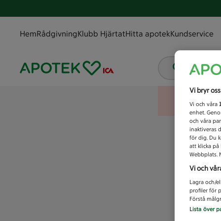
Hem
Rådgivning
Klubb Hjärtat
Hitta apotek
Kundservice
Vad letar
Vi bryr os
Vi och våra
enhet. Genom
och våra par
inaktiveras 
för dig. Du 
att klicka p
Webbplats. M
Vi och vår
Lagra och/el
profiler för
Förstå målgr
Lista över p