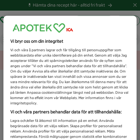
💊 Hämta dina recept här -
alltid fri frakt
Hämta ut recept
Logga in
Vad letar du efter idag?
Vi bryr oss om din integritet
Vi och våra
1
partners lagrar och får tillgång till personuppgifter som
webbläsardata eller unika identifierare på din enhet. Genom att välja Jag
Unknown error
accepterar tillåter du att spårningstekniker används för de syften som
anges under ”Vi och våra partners behandlar data för att tillhandahålla”.
Om du väljer Avvisa alla eller återkallar ditt samtycke inaktiveras de. Om
spårare är inaktiverade kan visst innehåll och vissa annonser som du ser
vara mindre relevanta för dig. Du kan återkomma till denna meny för att
ändra dina val eller återkalla ditt samtycke när som helst genom att klicka
på länken Anpassa cookieinställningar längst ned på webbsidan. Dina val
kommer att ha effekt inom vår Webbplats. Mer information finns i vår
integritetspolicy.
Vi och våra partners behandlar data för att tillhandahålla:
Lagra och/eller få åtkomst till information på en enhet. Använda
begränsade data för att välja reklam. Skapa profiler för personaliserad
reklam. Använda profiler för att välja personaliserad reklam. Mäta
reklamprestanda. Förstå målgrupper genom statistik eller kombinationer