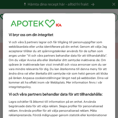
💊 Hämta dina recept här -
alltid fri frakt
Hämta ut recept
Logga in
Vad letar du efter idag?
Vi bryr oss om din integritet
Vi och våra
1
partners lagrar och får tillgång till personuppgifter som
webbläsardata eller unika identifierare på din enhet. Genom att välja Jag
Unknown error
accepterar tillåter du att spårningstekniker används för de syften som
anges under ”Vi och våra partners behandlar data för att tillhandahålla”.
Om du väljer Avvisa alla eller återkallar ditt samtycke inaktiveras de. Om
spårare är inaktiverade kan visst innehåll och vissa annonser som du ser
vara mindre relevanta för dig. Du kan återkomma till denna meny för att
ändra dina val eller återkalla ditt samtycke när som helst genom att klicka
på länken Anpassa cookieinställningar längst ned på webbsidan. Dina val
kommer att ha effekt inom vår Webbplats. Mer information finns i vår
integritetspolicy.
Vi och våra partners behandlar data för att tillhandahålla:
Lagra och/eller få åtkomst till information på en enhet. Använda
begränsade data för att välja reklam. Skapa profiler för personaliserad
reklam. Använda profiler för att välja personaliserad reklam. Mäta
reklamprestanda. Förstå målgrupper genom statistik eller kombinationer