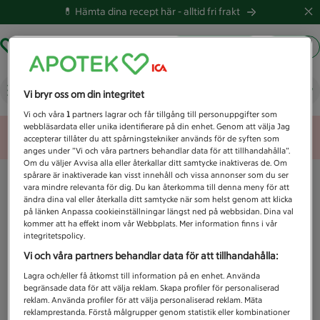
💊 Hämta dina recept här -
alltid fri frakt
Hämta ut recept
Logga in
Vad letar du efter idag?
Vi bryr oss om din integritet
Vi och våra
1
partners lagrar och får tillgång till personuppgifter som
webbläsardata eller unika identifierare på din enhet. Genom att välja Jag
Unknown error
accepterar tillåter du att spårningstekniker används för de syften som
anges under ”Vi och våra partners behandlar data för att tillhandahålla”.
Om du väljer Avvisa alla eller återkallar ditt samtycke inaktiveras de. Om
spårare är inaktiverade kan visst innehåll och vissa annonser som du ser
vara mindre relevanta för dig. Du kan återkomma till denna meny för att
ändra dina val eller återkalla ditt samtycke när som helst genom att klicka
på länken Anpassa cookieinställningar längst ned på webbsidan. Dina val
kommer att ha effekt inom vår Webbplats. Mer information finns i vår
integritetspolicy.
Vi och våra partners behandlar data för att tillhandahålla:
Lagra och/eller få åtkomst till information på en enhet. Använda
begränsade data för att välja reklam. Skapa profiler för personaliserad
reklam. Använda profiler för att välja personaliserad reklam. Mäta
reklamprestanda. Förstå målgrupper genom statistik eller kombinationer