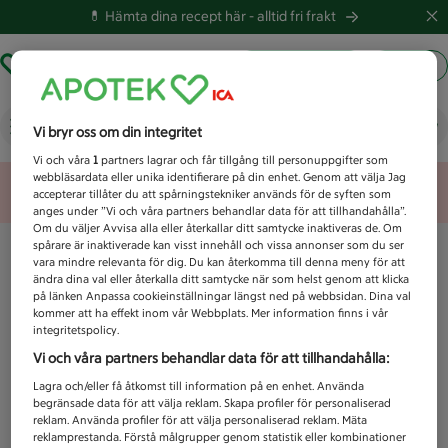
💊 Hämta dina recept här -
alltid fri frakt
Hämta ut recept
Logga in
Vad letar du efter idag?
Vi bryr oss om din integritet
Vi och våra
1
partners lagrar och får tillgång till personuppgifter som
webbläsardata eller unika identifierare på din enhet. Genom att välja Jag
Unknown error
accepterar tillåter du att spårningstekniker används för de syften som
anges under ”Vi och våra partners behandlar data för att tillhandahålla”.
Om du väljer Avvisa alla eller återkallar ditt samtycke inaktiveras de. Om
spårare är inaktiverade kan visst innehåll och vissa annonser som du ser
vara mindre relevanta för dig. Du kan återkomma till denna meny för att
ändra dina val eller återkalla ditt samtycke när som helst genom att klicka
på länken Anpassa cookieinställningar längst ned på webbsidan. Dina val
kommer att ha effekt inom vår Webbplats. Mer information finns i vår
integritetspolicy.
Vi och våra partners behandlar data för att tillhandahålla:
Lagra och/eller få åtkomst till information på en enhet. Använda
begränsade data för att välja reklam. Skapa profiler för personaliserad
reklam. Använda profiler för att välja personaliserad reklam. Mäta
reklamprestanda. Förstå målgrupper genom statistik eller kombinationer