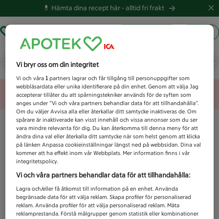
💊 Hämta dina recept här -
alltid fri frakt
Hämta ut recept
Logga in
Vad letar du efter idag?
Vi bryr oss om din integritet
Vi och våra
1
partners lagrar och får tillgång till personuppgifter som
webbläsardata eller unika identifierare på din enhet. Genom att välja Jag
Unknown error
accepterar tillåter du att spårningstekniker används för de syften som
anges under ”Vi och våra partners behandlar data för att tillhandahålla”.
Om du väljer Avvisa alla eller återkallar ditt samtycke inaktiveras de. Om
spårare är inaktiverade kan visst innehåll och vissa annonser som du ser
vara mindre relevanta för dig. Du kan återkomma till denna meny för att
ändra dina val eller återkalla ditt samtycke när som helst genom att klicka
på länken Anpassa cookieinställningar längst ned på webbsidan. Dina val
kommer att ha effekt inom vår Webbplats. Mer information finns i vår
integritetspolicy.
Vi och våra partners behandlar data för att tillhandahålla:
Lagra och/eller få åtkomst till information på en enhet. Använda
begränsade data för att välja reklam. Skapa profiler för personaliserad
reklam. Använda profiler för att välja personaliserad reklam. Mäta
reklamprestanda. Förstå målgrupper genom statistik eller kombinationer