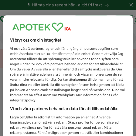
💊 Hämta dina recept här -
alltid fri frakt
Hämta ut recept
Logga in
Vad letar du efter idag?
Vi bryr oss om din integritet
Vi och våra
1
partners lagrar och får tillgång till personuppgifter som
webbläsardata eller unika identifierare på din enhet. Genom att välja Jag
Unknown error
accepterar tillåter du att spårningstekniker används för de syften som
anges under ”Vi och våra partners behandlar data för att tillhandahålla”.
Om du väljer Avvisa alla eller återkallar ditt samtycke inaktiveras de. Om
spårare är inaktiverade kan visst innehåll och vissa annonser som du ser
vara mindre relevanta för dig. Du kan återkomma till denna meny för att
ändra dina val eller återkalla ditt samtycke när som helst genom att klicka
på länken Anpassa cookieinställningar längst ned på webbsidan. Dina val
kommer att ha effekt inom vår Webbplats. Mer information finns i vår
integritetspolicy.
Vi och våra partners behandlar data för att tillhandahålla:
Lagra och/eller få åtkomst till information på en enhet. Använda
begränsade data för att välja reklam. Skapa profiler för personaliserad
reklam. Använda profiler för att välja personaliserad reklam. Mäta
reklamprestanda. Förstå målgrupper genom statistik eller kombinationer