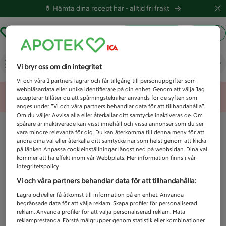
💊 Hämta dina recept här -
alltid fri frakt
Hämta ut recept
Logga in
Vad letar du efter idag?
Vi bryr oss om din integritet
Vi och våra
1
partners lagrar och får tillgång till personuppgifter som
webbläsardata eller unika identifierare på din enhet. Genom att välja Jag
Unknown error
accepterar tillåter du att spårningstekniker används för de syften som
anges under ”Vi och våra partners behandlar data för att tillhandahålla”.
Om du väljer Avvisa alla eller återkallar ditt samtycke inaktiveras de. Om
spårare är inaktiverade kan visst innehåll och vissa annonser som du ser
vara mindre relevanta för dig. Du kan återkomma till denna meny för att
ändra dina val eller återkalla ditt samtycke när som helst genom att klicka
på länken Anpassa cookieinställningar längst ned på webbsidan. Dina val
kommer att ha effekt inom vår Webbplats. Mer information finns i vår
integritetspolicy.
Vi och våra partners behandlar data för att tillhandahålla:
Lagra och/eller få åtkomst till information på en enhet. Använda
begränsade data för att välja reklam. Skapa profiler för personaliserad
reklam. Använda profiler för att välja personaliserad reklam. Mäta
reklamprestanda. Förstå målgrupper genom statistik eller kombinationer