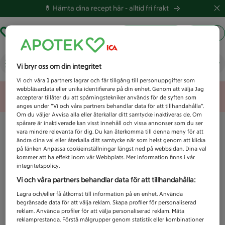
💊 Hämta dina recept här -
alltid fri frakt
Hämta ut recept
Logga in
Vad letar du efter idag?
Vi bryr oss om din integritet
Vi och våra
1
partners lagrar och får tillgång till personuppgifter som
webbläsardata eller unika identifierare på din enhet. Genom att välja Jag
Unknown error
accepterar tillåter du att spårningstekniker används för de syften som
anges under ”Vi och våra partners behandlar data för att tillhandahålla”.
Om du väljer Avvisa alla eller återkallar ditt samtycke inaktiveras de. Om
spårare är inaktiverade kan visst innehåll och vissa annonser som du ser
vara mindre relevanta för dig. Du kan återkomma till denna meny för att
ändra dina val eller återkalla ditt samtycke när som helst genom att klicka
på länken Anpassa cookieinställningar längst ned på webbsidan. Dina val
kommer att ha effekt inom vår Webbplats. Mer information finns i vår
integritetspolicy.
Vi och våra partners behandlar data för att tillhandahålla:
Lagra och/eller få åtkomst till information på en enhet. Använda
begränsade data för att välja reklam. Skapa profiler för personaliserad
reklam. Använda profiler för att välja personaliserad reklam. Mäta
reklamprestanda. Förstå målgrupper genom statistik eller kombinationer