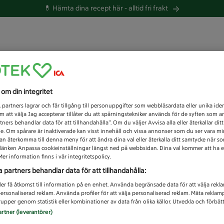
💊 Hämta dina recept här -
alltid fri frakt
 du efter idag?
s om din integritet
Unknown error
1
partners lagrar och får tillgång till personuppgifter som webbläsardata eller unika iden
 att välja Jag accepterar tillåter du att spårningstekniker används för de syften som 
tners behandlar data för att tillhandahålla”. Om du väljer Avvisa alla eller återkallar dit
de. Om spårare är inaktiverade kan visst innehåll och vissa annonser som du ser vara m
kan återkomma till denna meny för att ändra dina val eller återkalla ditt samtycke när 
å länken Anpassa cookieinställningar längst ned på webbsidan. Dina val kommer att ha e
er information finns i vår integritetspolicy.
a partners behandlar data för att tillhandahålla:
ler få åtkomst till information på en enhet. Använda begränsade data för att välja rekl
 personaliserad reklam. Använda profiler för att välja personaliserad reklam. Mäta reklam
upper genom statistik eller kombinationer av data från olika källor. Utveckla och förbättr
artner (leverantörer)