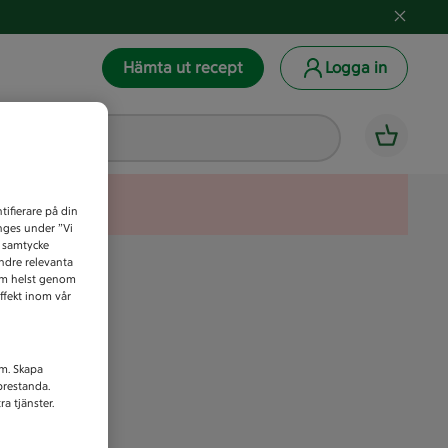
Hämta ut recept
Logga in
tifierare på din
anges under ”Vi
t samtycke
indre relevanta
som helst genom
ffekt inom vår
am. Skapa
prestanda.
a tjänster.