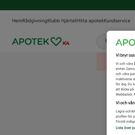
Hem
Rådgivning
Klubb Hjärtat
Hitta apotek
Kundservice
Vad letar
Vi bryr os
Vi och våra
enhet. Genom
och våra par
inaktiveras 
för dig. Du 
att klicka p
Webbplats. M
Vi och vår
Lagra och/el
profiler för
Förstå målgr
Lista över p