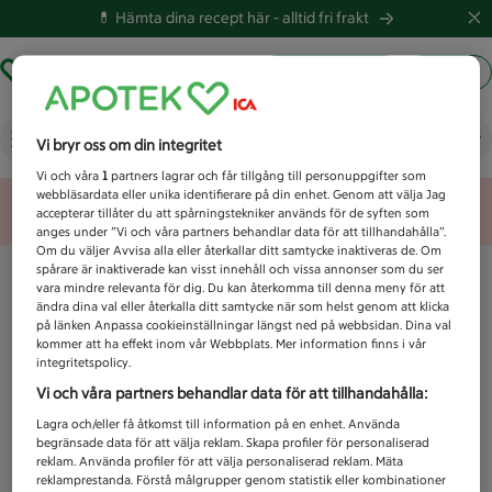
💊 Hämta dina recept här -
alltid fri frakt
Hämta ut recept
Logga in
Vad letar du efter idag?
Vi bryr oss om din integritet
Vi och våra
1
partners lagrar och får tillgång till personuppgifter som
webbläsardata eller unika identifierare på din enhet. Genom att välja Jag
Unknown error
accepterar tillåter du att spårningstekniker används för de syften som
anges under ”Vi och våra partners behandlar data för att tillhandahålla”.
Om du väljer Avvisa alla eller återkallar ditt samtycke inaktiveras de. Om
spårare är inaktiverade kan visst innehåll och vissa annonser som du ser
vara mindre relevanta för dig. Du kan återkomma till denna meny för att
ändra dina val eller återkalla ditt samtycke när som helst genom att klicka
på länken Anpassa cookieinställningar längst ned på webbsidan. Dina val
kommer att ha effekt inom vår Webbplats. Mer information finns i vår
integritetspolicy.
Vi och våra partners behandlar data för att tillhandahålla:
Lagra och/eller få åtkomst till information på en enhet. Använda
begränsade data för att välja reklam. Skapa profiler för personaliserad
reklam. Använda profiler för att välja personaliserad reklam. Mäta
reklamprestanda. Förstå målgrupper genom statistik eller kombinationer