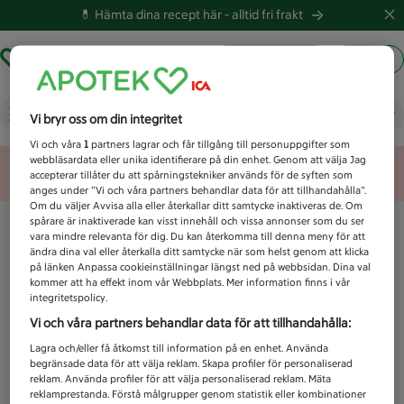
💊 Hämta dina recept här -
alltid fri frakt
Hämta ut recept
Logga in
Vad letar du efter idag?
Vi bryr oss om din integritet
Vi och våra
1
partners lagrar och får tillgång till personuppgifter som
webbläsardata eller unika identifierare på din enhet. Genom att välja Jag
Unknown error
accepterar tillåter du att spårningstekniker används för de syften som
anges under ”Vi och våra partners behandlar data för att tillhandahålla”.
Om du väljer Avvisa alla eller återkallar ditt samtycke inaktiveras de. Om
spårare är inaktiverade kan visst innehåll och vissa annonser som du ser
vara mindre relevanta för dig. Du kan återkomma till denna meny för att
ändra dina val eller återkalla ditt samtycke när som helst genom att klicka
på länken Anpassa cookieinställningar längst ned på webbsidan. Dina val
kommer att ha effekt inom vår Webbplats. Mer information finns i vår
integritetspolicy.
Vi och våra partners behandlar data för att tillhandahålla:
Lagra och/eller få åtkomst till information på en enhet. Använda
begränsade data för att välja reklam. Skapa profiler för personaliserad
reklam. Använda profiler för att välja personaliserad reklam. Mäta
reklamprestanda. Förstå målgrupper genom statistik eller kombinationer