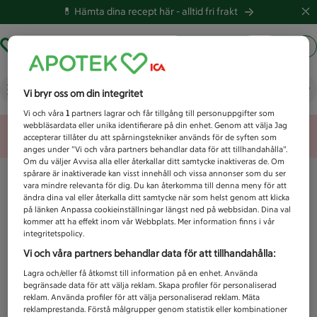
💊 Hämta dina recept här -
alltid fri frakt
Hämta ut recept
Logga in
Vad letar du efter idag?
Vi bryr oss om din integritet
Vi och våra
1
partners lagrar och får tillgång till personuppgifter som
webbläsardata eller unika identifierare på din enhet. Genom att välja Jag
Unknown error
accepterar tillåter du att spårningstekniker används för de syften som
anges under ”Vi och våra partners behandlar data för att tillhandahålla”.
Om du väljer Avvisa alla eller återkallar ditt samtycke inaktiveras de. Om
spårare är inaktiverade kan visst innehåll och vissa annonser som du ser
vara mindre relevanta för dig. Du kan återkomma till denna meny för att
ändra dina val eller återkalla ditt samtycke när som helst genom att klicka
på länken Anpassa cookieinställningar längst ned på webbsidan. Dina val
kommer att ha effekt inom vår Webbplats. Mer information finns i vår
integritetspolicy.
Vi och våra partners behandlar data för att tillhandahålla:
Lagra och/eller få åtkomst till information på en enhet. Använda
begränsade data för att välja reklam. Skapa profiler för personaliserad
reklam. Använda profiler för att välja personaliserad reklam. Mäta
reklamprestanda. Förstå målgrupper genom statistik eller kombinationer