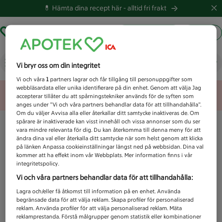
💊 Hämta dina recept här -
alltid fri frakt
Hämta ut recept
Logga in
Vad letar du efter idag?
Vi bryr oss om din integritet
Vi och våra
1
partners lagrar och får tillgång till personuppgifter som
webbläsardata eller unika identifierare på din enhet. Genom att välja Jag
Unknown error
accepterar tillåter du att spårningstekniker används för de syften som
anges under ”Vi och våra partners behandlar data för att tillhandahålla”.
Om du väljer Avvisa alla eller återkallar ditt samtycke inaktiveras de. Om
spårare är inaktiverade kan visst innehåll och vissa annonser som du ser
vara mindre relevanta för dig. Du kan återkomma till denna meny för att
ändra dina val eller återkalla ditt samtycke när som helst genom att klicka
på länken Anpassa cookieinställningar längst ned på webbsidan. Dina val
kommer att ha effekt inom vår Webbplats. Mer information finns i vår
integritetspolicy.
Vi och våra partners behandlar data för att tillhandahålla:
Lagra och/eller få åtkomst till information på en enhet. Använda
begränsade data för att välja reklam. Skapa profiler för personaliserad
reklam. Använda profiler för att välja personaliserad reklam. Mäta
reklamprestanda. Förstå målgrupper genom statistik eller kombinationer