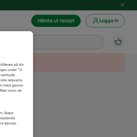
Hämta ut recept
Logga in
tifierare på din
anges under ”Vi
t samtycke
indre relevanta
som helst genom
ffekt inom vår
am. Skapa
prestanda.
a tjänster.