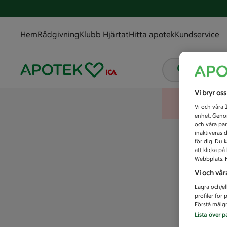
Hem
Rådgivning
Klubb Hjärtat
Hitta apotek
Kundservice
Vad letar
Vi bryr os
Vi och våra
enhet. Genom
och våra par
inaktiveras 
för dig. Du 
att klicka p
Webbplats. M
Vi och vår
Lagra och/el
profiler för
Förstå målgr
Lista över p