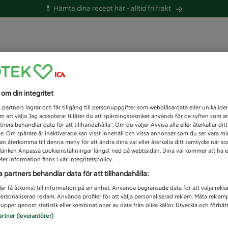
💊 Hämta dina recept här -
alltid fri frakt
 du efter idag?
s om din integritet
Unknown error
1
partners lagrar och får tillgång till personuppgifter som webbläsardata eller unika iden
 att välja Jag accepterar tillåter du att spårningstekniker används för de syften som 
tners behandlar data för att tillhandahålla”. Om du väljer Avvisa alla eller återkallar dit
de. Om spårare är inaktiverade kan visst innehåll och vissa annonser som du ser vara m
kan återkomma till denna meny för att ändra dina val eller återkalla ditt samtycke när 
å länken Anpassa cookieinställningar längst ned på webbsidan. Dina val kommer att ha e
er information finns i vår integritetspolicy.
a partners behandlar data för att tillhandahålla:
ler få åtkomst till information på en enhet. Använda begränsade data för att välja rekl
 personaliserad reklam. Använda profiler för att välja personaliserad reklam. Mäta reklam
upper genom statistik eller kombinationer av data från olika källor. Utveckla och förbättr
artner (leverantörer)