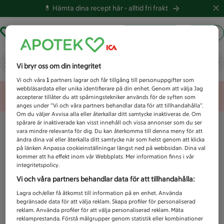
💊 Hämta dina recept här -
alltid fri frakt
Hämta ut recept
Logga in
Vad letar du efter idag?
Vi bryr oss om din integritet
Vi och våra
1
partners lagrar och får tillgång till personuppgifter som
webbläsardata eller unika identifierare på din enhet. Genom att välja Jag
Unknown error
accepterar tillåter du att spårningstekniker används för de syften som
anges under ”Vi och våra partners behandlar data för att tillhandahålla”.
Om du väljer Avvisa alla eller återkallar ditt samtycke inaktiveras de. Om
spårare är inaktiverade kan visst innehåll och vissa annonser som du ser
vara mindre relevanta för dig. Du kan återkomma till denna meny för att
ändra dina val eller återkalla ditt samtycke när som helst genom att klicka
på länken Anpassa cookieinställningar längst ned på webbsidan. Dina val
kommer att ha effekt inom vår Webbplats. Mer information finns i vår
integritetspolicy.
Vi och våra partners behandlar data för att tillhandahålla:
Lagra och/eller få åtkomst till information på en enhet. Använda
begränsade data för att välja reklam. Skapa profiler för personaliserad
reklam. Använda profiler för att välja personaliserad reklam. Mäta
reklamprestanda. Förstå målgrupper genom statistik eller kombinationer