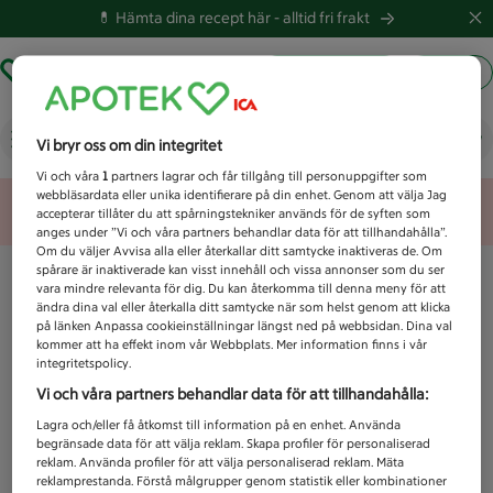
💊 Hämta dina recept här -
alltid fri frakt
Hämta ut recept
Logga in
Vad letar du efter idag?
Vi bryr oss om din integritet
Vi och våra
1
partners lagrar och får tillgång till personuppgifter som
webbläsardata eller unika identifierare på din enhet. Genom att välja Jag
Unknown error
accepterar tillåter du att spårningstekniker används för de syften som
anges under ”Vi och våra partners behandlar data för att tillhandahålla”.
Om du väljer Avvisa alla eller återkallar ditt samtycke inaktiveras de. Om
spårare är inaktiverade kan visst innehåll och vissa annonser som du ser
vara mindre relevanta för dig. Du kan återkomma till denna meny för att
ändra dina val eller återkalla ditt samtycke när som helst genom att klicka
på länken Anpassa cookieinställningar längst ned på webbsidan. Dina val
kommer att ha effekt inom vår Webbplats. Mer information finns i vår
integritetspolicy.
Vi och våra partners behandlar data för att tillhandahålla:
Lagra och/eller få åtkomst till information på en enhet. Använda
begränsade data för att välja reklam. Skapa profiler för personaliserad
reklam. Använda profiler för att välja personaliserad reklam. Mäta
reklamprestanda. Förstå målgrupper genom statistik eller kombinationer