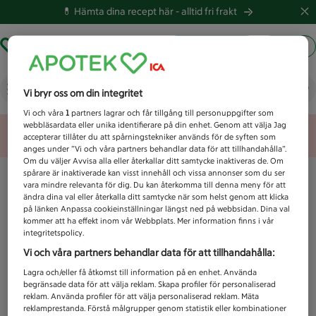
💊 Hämta dina recept här -
alltid fri frakt
Hämta ut recept
Logga in
Vad letar du efter idag?
Vi bryr oss om din integritet
Vi och våra
1
partners lagrar och får tillgång till personuppgifter som
webbläsardata eller unika identifierare på din enhet. Genom att välja Jag
Unknown error
accepterar tillåter du att spårningstekniker används för de syften som
anges under ”Vi och våra partners behandlar data för att tillhandahålla”.
Om du väljer Avvisa alla eller återkallar ditt samtycke inaktiveras de. Om
spårare är inaktiverade kan visst innehåll och vissa annonser som du ser
vara mindre relevanta för dig. Du kan återkomma till denna meny för att
ändra dina val eller återkalla ditt samtycke när som helst genom att klicka
på länken Anpassa cookieinställningar längst ned på webbsidan. Dina val
kommer att ha effekt inom vår Webbplats. Mer information finns i vår
integritetspolicy.
Vi och våra partners behandlar data för att tillhandahålla:
Lagra och/eller få åtkomst till information på en enhet. Använda
begränsade data för att välja reklam. Skapa profiler för personaliserad
reklam. Använda profiler för att välja personaliserad reklam. Mäta
reklamprestanda. Förstå målgrupper genom statistik eller kombinationer