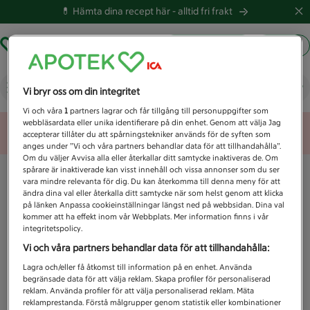
💊 Hämta dina recept här -
alltid fri frakt
Hämta ut recept
Logga in
Vad letar du efter idag?
Vi bryr oss om din integritet
Vi och våra
1
partners lagrar och får tillgång till personuppgifter som
webbläsardata eller unika identifierare på din enhet. Genom att välja Jag
Unknown error
accepterar tillåter du att spårningstekniker används för de syften som
anges under ”Vi och våra partners behandlar data för att tillhandahålla”.
Om du väljer Avvisa alla eller återkallar ditt samtycke inaktiveras de. Om
spårare är inaktiverade kan visst innehåll och vissa annonser som du ser
vara mindre relevanta för dig. Du kan återkomma till denna meny för att
ändra dina val eller återkalla ditt samtycke när som helst genom att klicka
på länken Anpassa cookieinställningar längst ned på webbsidan. Dina val
kommer att ha effekt inom vår Webbplats. Mer information finns i vår
integritetspolicy.
Vi och våra partners behandlar data för att tillhandahålla:
Lagra och/eller få åtkomst till information på en enhet. Använda
begränsade data för att välja reklam. Skapa profiler för personaliserad
reklam. Använda profiler för att välja personaliserad reklam. Mäta
reklamprestanda. Förstå målgrupper genom statistik eller kombinationer