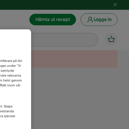
Hämta ut recept
Logga in
tifierare på din
anges under ”Vi
t samtycke
indre relevanta
som helst genom
ffekt inom vår
am. Skapa
prestanda.
a tjänster.