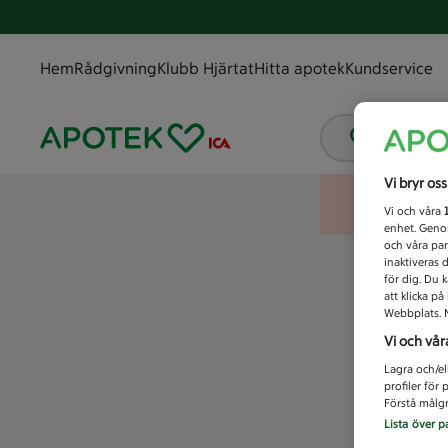
Hem
Rådgivning
Klubb Hjärtat
Hitta apotek
Kundservice
Vad letar
Vi bryr os
Vi och våra
enhet. Genom
och våra par
inaktiveras 
för dig. Du 
att klicka p
Webbplats. M
Vi och vår
Lagra och/el
profiler för
Förstå målgr
Lista över p