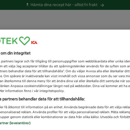
💊 Hämta dina recept här -
alltid fri frakt
 du efter idag?
s om din integritet
Unknown error
1
partners lagrar och får tillgång till personuppgifter som webbläsardata eller unika iden
 att välja Jag accepterar tillåter du att spårningstekniker används för de syften som 
tners behandlar data för att tillhandahålla”. Om du väljer Avvisa alla eller återkallar dit
de. Om spårare är inaktiverade kan visst innehåll och vissa annonser som du ser vara m
kan återkomma till denna meny för att ändra dina val eller återkalla ditt samtycke när 
å länken Anpassa cookieinställningar längst ned på webbsidan. Dina val kommer att ha e
er information finns i vår integritetspolicy.
a partners behandlar data för att tillhandahålla:
ler få åtkomst till information på en enhet. Använda begränsade data för att välja rekl
 personaliserad reklam. Använda profiler för att välja personaliserad reklam. Mäta reklam
upper genom statistik eller kombinationer av data från olika källor. Utveckla och förbättr
artner (leverantörer)