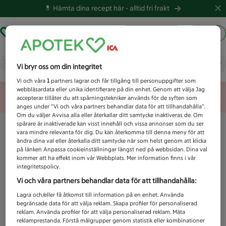
💊 Hämta dina recept här -
alltid fri frakt
Hämta ut recept
Logga in
Vad letar du efter idag?
Vi bryr oss om din integritet
Vi och våra
1
partners lagrar och får tillgång till personuppgifter som
webbläsardata eller unika identifierare på din enhet. Genom att välja Jag
Unknown error
accepterar tillåter du att spårningstekniker används för de syften som
anges under ”Vi och våra partners behandlar data för att tillhandahålla”.
Om du väljer Avvisa alla eller återkallar ditt samtycke inaktiveras de. Om
spårare är inaktiverade kan visst innehåll och vissa annonser som du ser
vara mindre relevanta för dig. Du kan återkomma till denna meny för att
ändra dina val eller återkalla ditt samtycke när som helst genom att klicka
på länken Anpassa cookieinställningar längst ned på webbsidan. Dina val
kommer att ha effekt inom vår Webbplats. Mer information finns i vår
integritetspolicy.
Vi och våra partners behandlar data för att tillhandahålla:
Lagra och/eller få åtkomst till information på en enhet. Använda
begränsade data för att välja reklam. Skapa profiler för personaliserad
reklam. Använda profiler för att välja personaliserad reklam. Mäta
reklamprestanda. Förstå målgrupper genom statistik eller kombinationer