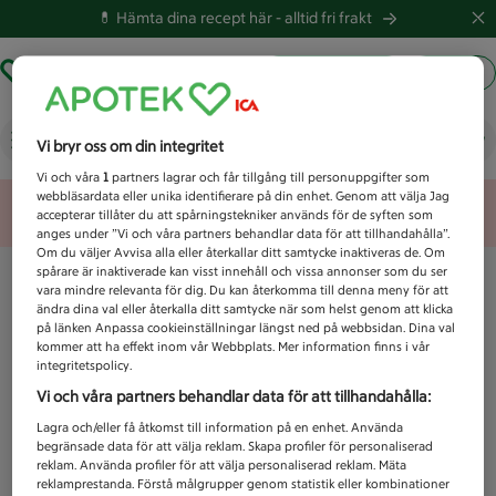
💊 Hämta dina recept här -
alltid fri frakt
Hämta ut recept
Logga in
Vad letar du efter idag?
Vi bryr oss om din integritet
Vi och våra
1
partners lagrar och får tillgång till personuppgifter som
webbläsardata eller unika identifierare på din enhet. Genom att välja Jag
Unknown error
accepterar tillåter du att spårningstekniker används för de syften som
anges under ”Vi och våra partners behandlar data för att tillhandahålla”.
Om du väljer Avvisa alla eller återkallar ditt samtycke inaktiveras de. Om
spårare är inaktiverade kan visst innehåll och vissa annonser som du ser
vara mindre relevanta för dig. Du kan återkomma till denna meny för att
ändra dina val eller återkalla ditt samtycke när som helst genom att klicka
på länken Anpassa cookieinställningar längst ned på webbsidan. Dina val
kommer att ha effekt inom vår Webbplats. Mer information finns i vår
integritetspolicy.
Vi och våra partners behandlar data för att tillhandahålla:
Lagra och/eller få åtkomst till information på en enhet. Använda
begränsade data för att välja reklam. Skapa profiler för personaliserad
reklam. Använda profiler för att välja personaliserad reklam. Mäta
reklamprestanda. Förstå målgrupper genom statistik eller kombinationer