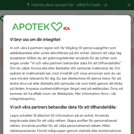
💊 Hämta dina recept här -
alltid fri frakt
Hämta ut recept
Logga in
Vad letar du efter idag?
Vi bryr oss om din integritet
Vi och våra
1
partners lagrar och får tillgång till personuppgifter som
webbläsardata eller unika identifierare på din enhet. Genom att välja Jag
Unknown error
accepterar tillåter du att spårningstekniker används för de syften som
anges under ”Vi och våra partners behandlar data för att tillhandahålla”.
Om du väljer Avvisa alla eller återkallar ditt samtycke inaktiveras de. Om
spårare är inaktiverade kan visst innehåll och vissa annonser som du ser
vara mindre relevanta för dig. Du kan återkomma till denna meny för att
ändra dina val eller återkalla ditt samtycke när som helst genom att klicka
på länken Anpassa cookieinställningar längst ned på webbsidan. Dina val
kommer att ha effekt inom vår Webbplats. Mer information finns i vår
integritetspolicy.
Vi och våra partners behandlar data för att tillhandahålla:
Lagra och/eller få åtkomst till information på en enhet. Använda
begränsade data för att välja reklam. Skapa profiler för personaliserad
reklam. Använda profiler för att välja personaliserad reklam. Mäta
reklamprestanda. Förstå målgrupper genom statistik eller kombinationer