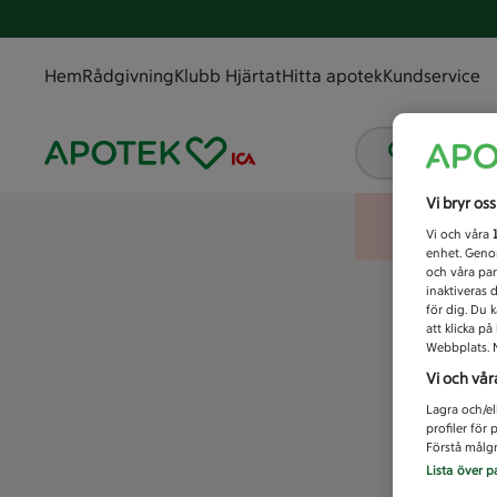
Hem
Rådgivning
Klubb Hjärtat
Hitta apotek
Kundservice
Vad letar
Vi bryr os
Vi och våra
enhet. Genom
och våra par
inaktiveras 
för dig. Du 
att klicka p
Webbplats. M
Vi och vår
Lagra och/el
profiler för
Förstå målgr
Lista över p