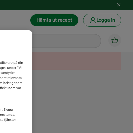
Hämta ut recept
Logga in
tifierare på din
anges under ”Vi
t samtycke
indre relevanta
som helst genom
ffekt inom vår
am. Skapa
prestanda.
a tjänster.