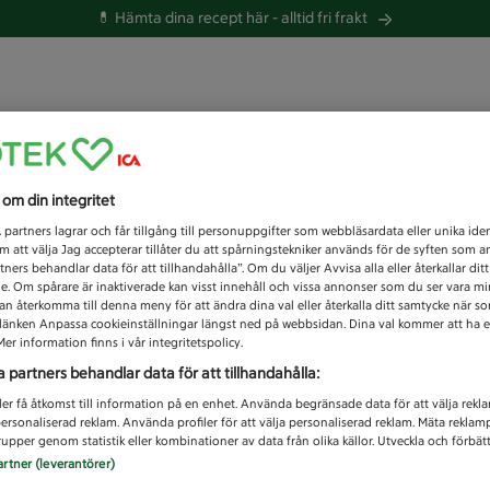
💊 Hämta dina recept här -
alltid fri frakt
 du efter idag?
s om din integritet
Unknown error
1
partners lagrar och får tillgång till personuppgifter som webbläsardata eller unika iden
 att välja Jag accepterar tillåter du att spårningstekniker används för de syften som 
tners behandlar data för att tillhandahålla”. Om du väljer Avvisa alla eller återkallar dit
de. Om spårare är inaktiverade kan visst innehåll och vissa annonser som du ser vara m
kan återkomma till denna meny för att ändra dina val eller återkalla ditt samtycke när 
å länken Anpassa cookieinställningar längst ned på webbsidan. Dina val kommer att ha e
er information finns i vår integritetspolicy.
a partners behandlar data för att tillhandahålla:
ler få åtkomst till information på en enhet. Använda begränsade data för att välja rekl
 personaliserad reklam. Använda profiler för att välja personaliserad reklam. Mäta reklam
upper genom statistik eller kombinationer av data från olika källor. Utveckla och förbättr
artner (leverantörer)