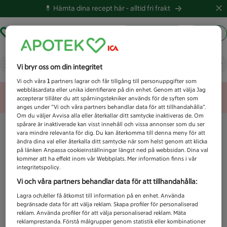
💊 Hämta dina recept här -
alltid fri frakt
Hämta ut recept
Logga in
Vad letar du efter idag?
Vi bryr oss om din integritet
Vi och våra
1
partners lagrar och får tillgång till personuppgifter som
webbläsardata eller unika identifierare på din enhet. Genom att välja Jag
Unknown error
accepterar tillåter du att spårningstekniker används för de syften som
anges under ”Vi och våra partners behandlar data för att tillhandahålla”.
Om du väljer Avvisa alla eller återkallar ditt samtycke inaktiveras de. Om
spårare är inaktiverade kan visst innehåll och vissa annonser som du ser
vara mindre relevanta för dig. Du kan återkomma till denna meny för att
ändra dina val eller återkalla ditt samtycke när som helst genom att klicka
på länken Anpassa cookieinställningar längst ned på webbsidan. Dina val
kommer att ha effekt inom vår Webbplats. Mer information finns i vår
integritetspolicy.
Vi och våra partners behandlar data för att tillhandahålla:
Lagra och/eller få åtkomst till information på en enhet. Använda
begränsade data för att välja reklam. Skapa profiler för personaliserad
reklam. Använda profiler för att välja personaliserad reklam. Mäta
reklamprestanda. Förstå målgrupper genom statistik eller kombinationer