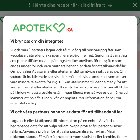
💊 Hämta dina recept här -
alltid fri frakt
Hämta ut recept
Logga in
Vad letar du efter idag?
Vi bryr oss om din integritet
Vi och våra
1
partners lagrar och får tillgång till personuppgifter som
webbläsardata eller unika identifierare på din enhet. Genom att välja Jag
Unknown error
accepterar tillåter du att spårningstekniker används för de syften som
anges under ”Vi och våra partners behandlar data för att tillhandahålla”.
Om du väljer Avvisa alla eller återkallar ditt samtycke inaktiveras de. Om
spårare är inaktiverade kan visst innehåll och vissa annonser som du ser
vara mindre relevanta för dig. Du kan återkomma till denna meny för att
ändra dina val eller återkalla ditt samtycke när som helst genom att klicka
på länken Anpassa cookieinställningar längst ned på webbsidan. Dina val
kommer att ha effekt inom vår Webbplats. Mer information finns i vår
integritetspolicy.
Vi och våra partners behandlar data för att tillhandahålla:
Lagra och/eller få åtkomst till information på en enhet. Använda
begränsade data för att välja reklam. Skapa profiler för personaliserad
reklam. Använda profiler för att välja personaliserad reklam. Mäta
reklamprestanda. Förstå målgrupper genom statistik eller kombinationer