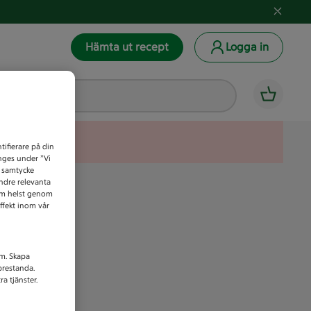
Hämta ut recept
Logga in
tifierare på din
anges under ”Vi
t samtycke
indre relevanta
som helst genom
ffekt inom vår
am. Skapa
prestanda.
a tjänster.