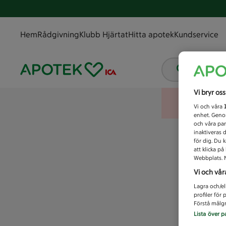
Hem
Rådgivning
Klubb Hjärtat
Hitta apotek
Kundservice
Vad letar
Vi bryr os
Vi och våra
enhet. Genom
och våra par
inaktiveras 
för dig. Du 
att klicka p
Webbplats. M
Vi och vår
Lagra och/el
profiler för
Förstå målgr
Lista över p