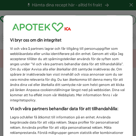
💊 Hämta dina recept här -
alltid fri frakt
Hämta ut recept
Logga in
Vad letar du efter idag?
Vi bryr oss om din integritet
Vi och våra
1
partners lagrar och får tillgång till personuppgifter som
webbläsardata eller unika identifierare på din enhet. Genom att välja Jag
Unknown error
accepterar tillåter du att spårningstekniker används för de syften som
anges under ”Vi och våra partners behandlar data för att tillhandahålla”.
Om du väljer Avvisa alla eller återkallar ditt samtycke inaktiveras de. Om
spårare är inaktiverade kan visst innehåll och vissa annonser som du ser
vara mindre relevanta för dig. Du kan återkomma till denna meny för att
ändra dina val eller återkalla ditt samtycke när som helst genom att klicka
på länken Anpassa cookieinställningar längst ned på webbsidan. Dina val
kommer att ha effekt inom vår Webbplats. Mer information finns i vår
integritetspolicy.
Vi och våra partners behandlar data för att tillhandahålla:
Lagra och/eller få åtkomst till information på en enhet. Använda
begränsade data för att välja reklam. Skapa profiler för personaliserad
reklam. Använda profiler för att välja personaliserad reklam. Mäta
reklamprestanda. Förstå målgrupper genom statistik eller kombinationer