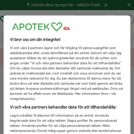
💊 Hämta dina recept här -
alltid fri frakt
Hämta ut recept
Logga in
Vad letar du efter idag?
Vi bryr oss om din integritet
Vi och våra
1
partners lagrar och får tillgång till personuppgifter som
webbläsardata eller unika identifierare på din enhet. Genom att välja Jag
Unknown error
accepterar tillåter du att spårningstekniker används för de syften som
anges under ”Vi och våra partners behandlar data för att tillhandahålla”.
Om du väljer Avvisa alla eller återkallar ditt samtycke inaktiveras de. Om
spårare är inaktiverade kan visst innehåll och vissa annonser som du ser
vara mindre relevanta för dig. Du kan återkomma till denna meny för att
ändra dina val eller återkalla ditt samtycke när som helst genom att klicka
på länken Anpassa cookieinställningar längst ned på webbsidan. Dina val
kommer att ha effekt inom vår Webbplats. Mer information finns i vår
integritetspolicy.
Vi och våra partners behandlar data för att tillhandahålla:
Lagra och/eller få åtkomst till information på en enhet. Använda
begränsade data för att välja reklam. Skapa profiler för personaliserad
reklam. Använda profiler för att välja personaliserad reklam. Mäta
reklamprestanda. Förstå målgrupper genom statistik eller kombinationer