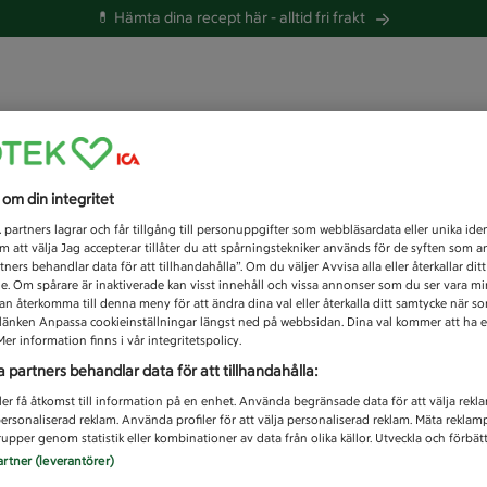
💊 Hämta dina recept här -
alltid fri frakt
 du efter idag?
s om din integritet
Unknown error
1
partners lagrar och får tillgång till personuppgifter som webbläsardata eller unika iden
 att välja Jag accepterar tillåter du att spårningstekniker används för de syften som 
tners behandlar data för att tillhandahålla”. Om du väljer Avvisa alla eller återkallar dit
de. Om spårare är inaktiverade kan visst innehåll och vissa annonser som du ser vara m
kan återkomma till denna meny för att ändra dina val eller återkalla ditt samtycke när 
å länken Anpassa cookieinställningar längst ned på webbsidan. Dina val kommer att ha e
er information finns i vår integritetspolicy.
a partners behandlar data för att tillhandahålla:
ler få åtkomst till information på en enhet. Använda begränsade data för att välja rekl
 personaliserad reklam. Använda profiler för att välja personaliserad reklam. Mäta reklam
upper genom statistik eller kombinationer av data från olika källor. Utveckla och förbättr
artner (leverantörer)