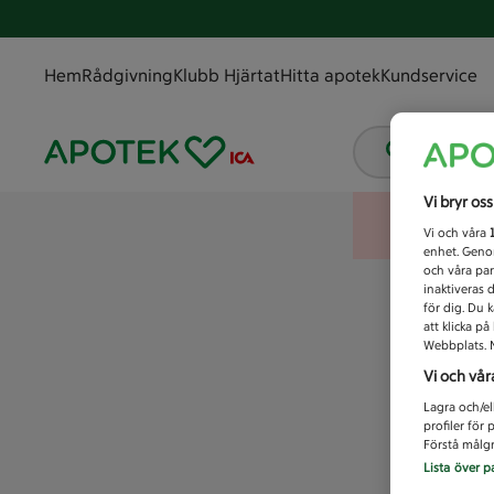
Hem
Rådgivning
Klubb Hjärtat
Hitta apotek
Kundservice
Vad letar
Vi bryr os
Vi och våra
enhet. Genom
och våra par
inaktiveras 
för dig. Du 
att klicka p
Webbplats. M
Vi och vår
Lagra och/el
profiler för
Förstå målgr
Lista över p