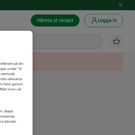
Hämta ut recept
Logga in
tifierare på din
anges under ”Vi
t samtycke
indre relevanta
som helst genom
ffekt inom vår
am. Skapa
prestanda.
a tjänster.