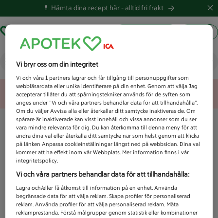
💊 Hämta dina recept här -
alltid fri frakt
Hämta ut recept
Logga in
Vad letar du efter idag?
Vi bryr oss om din integritet
Vi och våra
1
partners lagrar och får tillgång till personuppgifter som
webbläsardata eller unika identifierare på din enhet. Genom att välja Jag
Unknown error
accepterar tillåter du att spårningstekniker används för de syften som
anges under ”Vi och våra partners behandlar data för att tillhandahålla”.
Om du väljer Avvisa alla eller återkallar ditt samtycke inaktiveras de. Om
spårare är inaktiverade kan visst innehåll och vissa annonser som du ser
vara mindre relevanta för dig. Du kan återkomma till denna meny för att
ändra dina val eller återkalla ditt samtycke när som helst genom att klicka
på länken Anpassa cookieinställningar längst ned på webbsidan. Dina val
kommer att ha effekt inom vår Webbplats. Mer information finns i vår
integritetspolicy.
Vi och våra partners behandlar data för att tillhandahålla:
Lagra och/eller få åtkomst till information på en enhet. Använda
begränsade data för att välja reklam. Skapa profiler för personaliserad
reklam. Använda profiler för att välja personaliserad reklam. Mäta
reklamprestanda. Förstå målgrupper genom statistik eller kombinationer