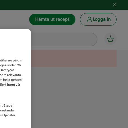
Hämta ut recept
Logga in
tifierare på din
anges under ”Vi
t samtycke
indre relevanta
som helst genom
ffekt inom vår
am. Skapa
prestanda.
a tjänster.