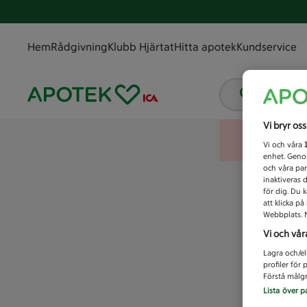
Hem
Rådgivning
Klubb Hjärtat
Hitta apotek
Kundservice
Vad letar
Vi bryr os
Vi och våra
enhet. Genom
och våra par
inaktiveras 
för dig. Du 
att klicka p
Webbplats. M
Vi och vår
Lagra och/el
profiler för
Förstå målgr
Lista över p