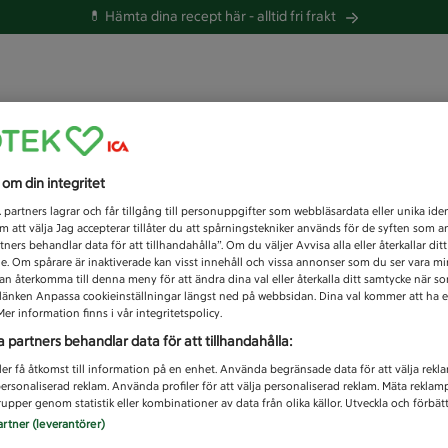
💊 Hämta dina recept här -
alltid fri frakt
 du efter idag?
s om din integritet
Unknown error
1
partners lagrar och får tillgång till personuppgifter som webbläsardata eller unika iden
 att välja Jag accepterar tillåter du att spårningstekniker används för de syften som 
tners behandlar data för att tillhandahålla”. Om du väljer Avvisa alla eller återkallar dit
de. Om spårare är inaktiverade kan visst innehåll och vissa annonser som du ser vara m
kan återkomma till denna meny för att ändra dina val eller återkalla ditt samtycke när 
å länken Anpassa cookieinställningar längst ned på webbsidan. Dina val kommer att ha e
er information finns i vår integritetspolicy.
a partners behandlar data för att tillhandahålla:
ler få åtkomst till information på en enhet. Använda begränsade data för att välja rekl
 personaliserad reklam. Använda profiler för att välja personaliserad reklam. Mäta reklam
upper genom statistik eller kombinationer av data från olika källor. Utveckla och förbättr
artner (leverantörer)