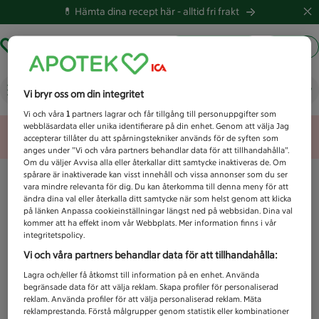
💊 Hämta dina recept här -
alltid fri frakt
Hämta ut recept
Logga in
Vad letar du efter idag?
Vi bryr oss om din integritet
Vi och våra
1
partners lagrar och får tillgång till personuppgifter som
webbläsardata eller unika identifierare på din enhet. Genom att välja Jag
Unknown error
accepterar tillåter du att spårningstekniker används för de syften som
anges under ”Vi och våra partners behandlar data för att tillhandahålla”.
Om du väljer Avvisa alla eller återkallar ditt samtycke inaktiveras de. Om
spårare är inaktiverade kan visst innehåll och vissa annonser som du ser
vara mindre relevanta för dig. Du kan återkomma till denna meny för att
ändra dina val eller återkalla ditt samtycke när som helst genom att klicka
på länken Anpassa cookieinställningar längst ned på webbsidan. Dina val
kommer att ha effekt inom vår Webbplats. Mer information finns i vår
integritetspolicy.
Vi och våra partners behandlar data för att tillhandahålla:
Lagra och/eller få åtkomst till information på en enhet. Använda
begränsade data för att välja reklam. Skapa profiler för personaliserad
reklam. Använda profiler för att välja personaliserad reklam. Mäta
reklamprestanda. Förstå målgrupper genom statistik eller kombinationer