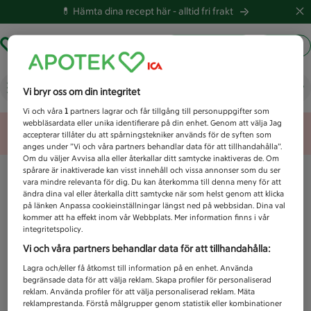
💊 Hämta dina recept här -
alltid fri frakt
Hämta ut recept
Logga in
Vad letar du efter idag?
Vi bryr oss om din integritet
Vi och våra
1
partners lagrar och får tillgång till personuppgifter som
webbläsardata eller unika identifierare på din enhet. Genom att välja Jag
Unknown error
accepterar tillåter du att spårningstekniker används för de syften som
anges under ”Vi och våra partners behandlar data för att tillhandahålla”.
Om du väljer Avvisa alla eller återkallar ditt samtycke inaktiveras de. Om
spårare är inaktiverade kan visst innehåll och vissa annonser som du ser
vara mindre relevanta för dig. Du kan återkomma till denna meny för att
ändra dina val eller återkalla ditt samtycke när som helst genom att klicka
på länken Anpassa cookieinställningar längst ned på webbsidan. Dina val
kommer att ha effekt inom vår Webbplats. Mer information finns i vår
integritetspolicy.
Vi och våra partners behandlar data för att tillhandahålla:
Lagra och/eller få åtkomst till information på en enhet. Använda
begränsade data för att välja reklam. Skapa profiler för personaliserad
reklam. Använda profiler för att välja personaliserad reklam. Mäta
reklamprestanda. Förstå målgrupper genom statistik eller kombinationer