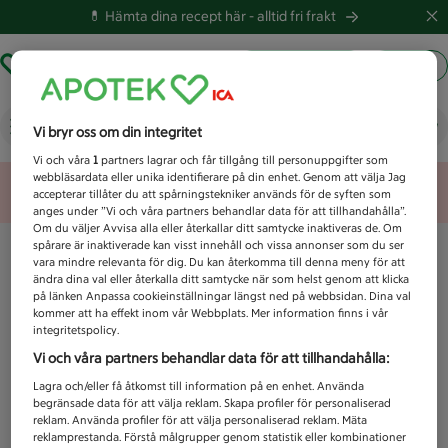
💊 Hämta dina recept här -
alltid fri frakt
Hämta ut recept
Logga in
Vad letar du efter idag?
Vi bryr oss om din integritet
Vi och våra
1
partners lagrar och får tillgång till personuppgifter som
webbläsardata eller unika identifierare på din enhet. Genom att välja Jag
Unknown error
accepterar tillåter du att spårningstekniker används för de syften som
anges under ”Vi och våra partners behandlar data för att tillhandahålla”.
Om du väljer Avvisa alla eller återkallar ditt samtycke inaktiveras de. Om
spårare är inaktiverade kan visst innehåll och vissa annonser som du ser
vara mindre relevanta för dig. Du kan återkomma till denna meny för att
ändra dina val eller återkalla ditt samtycke när som helst genom att klicka
på länken Anpassa cookieinställningar längst ned på webbsidan. Dina val
kommer att ha effekt inom vår Webbplats. Mer information finns i vår
integritetspolicy.
Vi och våra partners behandlar data för att tillhandahålla:
Lagra och/eller få åtkomst till information på en enhet. Använda
begränsade data för att välja reklam. Skapa profiler för personaliserad
reklam. Använda profiler för att välja personaliserad reklam. Mäta
reklamprestanda. Förstå målgrupper genom statistik eller kombinationer