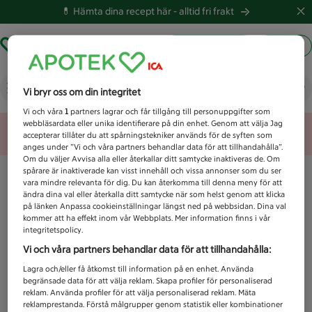
💊 Hämta dina recept här -
alltid fri frakt
Hämta ut recept
Logga in
Vad letar du efter idag?
Vi bryr oss om din integritet
Vi och våra
1
partners lagrar och får tillgång till personuppgifter som
webbläsardata eller unika identifierare på din enhet. Genom att välja Jag
Unknown error
accepterar tillåter du att spårningstekniker används för de syften som
anges under ”Vi och våra partners behandlar data för att tillhandahålla”.
Om du väljer Avvisa alla eller återkallar ditt samtycke inaktiveras de. Om
spårare är inaktiverade kan visst innehåll och vissa annonser som du ser
vara mindre relevanta för dig. Du kan återkomma till denna meny för att
ändra dina val eller återkalla ditt samtycke när som helst genom att klicka
på länken Anpassa cookieinställningar längst ned på webbsidan. Dina val
kommer att ha effekt inom vår Webbplats. Mer information finns i vår
integritetspolicy.
Vi och våra partners behandlar data för att tillhandahålla:
Lagra och/eller få åtkomst till information på en enhet. Använda
begränsade data för att välja reklam. Skapa profiler för personaliserad
reklam. Använda profiler för att välja personaliserad reklam. Mäta
reklamprestanda. Förstå målgrupper genom statistik eller kombinationer