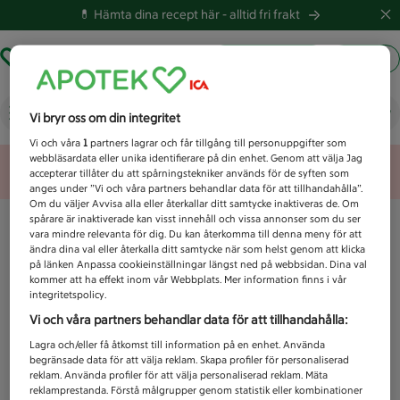
💊 Hämta dina recept här -
alltid fri frakt
Hämta ut recept
Logga in
Vad letar du efter idag?
Vi bryr oss om din integritet
Vi och våra
1
partners lagrar och får tillgång till personuppgifter som
webbläsardata eller unika identifierare på din enhet. Genom att välja Jag
Unknown error
accepterar tillåter du att spårningstekniker används för de syften som
anges under ”Vi och våra partners behandlar data för att tillhandahålla”.
Om du väljer Avvisa alla eller återkallar ditt samtycke inaktiveras de. Om
spårare är inaktiverade kan visst innehåll och vissa annonser som du ser
vara mindre relevanta för dig. Du kan återkomma till denna meny för att
ändra dina val eller återkalla ditt samtycke när som helst genom att klicka
på länken Anpassa cookieinställningar längst ned på webbsidan. Dina val
kommer att ha effekt inom vår Webbplats. Mer information finns i vår
integritetspolicy.
Vi och våra partners behandlar data för att tillhandahålla:
Lagra och/eller få åtkomst till information på en enhet. Använda
begränsade data för att välja reklam. Skapa profiler för personaliserad
reklam. Använda profiler för att välja personaliserad reklam. Mäta
reklamprestanda. Förstå målgrupper genom statistik eller kombinationer