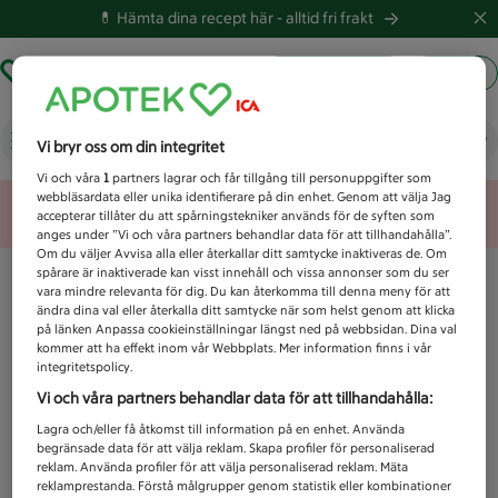
💊 Hämta dina recept här -
alltid fri frakt
Hämta ut recept
Logga in
Vad letar du efter idag?
Vi bryr oss om din integritet
Vi och våra
1
partners lagrar och får tillgång till personuppgifter som
webbläsardata eller unika identifierare på din enhet. Genom att välja Jag
Unknown error
accepterar tillåter du att spårningstekniker används för de syften som
anges under ”Vi och våra partners behandlar data för att tillhandahålla”.
Om du väljer Avvisa alla eller återkallar ditt samtycke inaktiveras de. Om
spårare är inaktiverade kan visst innehåll och vissa annonser som du ser
vara mindre relevanta för dig. Du kan återkomma till denna meny för att
ändra dina val eller återkalla ditt samtycke när som helst genom att klicka
på länken Anpassa cookieinställningar längst ned på webbsidan. Dina val
kommer att ha effekt inom vår Webbplats. Mer information finns i vår
integritetspolicy.
Vi och våra partners behandlar data för att tillhandahålla:
Lagra och/eller få åtkomst till information på en enhet. Använda
begränsade data för att välja reklam. Skapa profiler för personaliserad
reklam. Använda profiler för att välja personaliserad reklam. Mäta
reklamprestanda. Förstå målgrupper genom statistik eller kombinationer