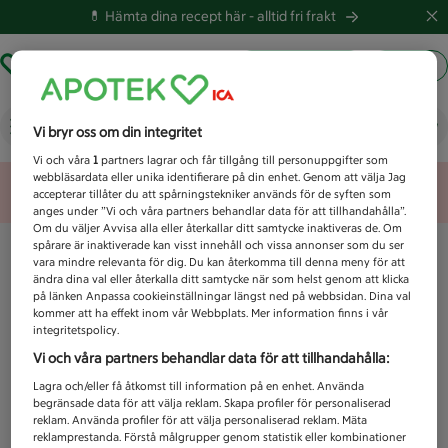
💊 Hämta dina recept här -
alltid fri frakt
Hämta ut recept
Logga in
Vad letar du efter idag?
Vi bryr oss om din integritet
Vi och våra
1
partners lagrar och får tillgång till personuppgifter som
webbläsardata eller unika identifierare på din enhet. Genom att välja Jag
Unknown error
accepterar tillåter du att spårningstekniker används för de syften som
anges under ”Vi och våra partners behandlar data för att tillhandahålla”.
Om du väljer Avvisa alla eller återkallar ditt samtycke inaktiveras de. Om
spårare är inaktiverade kan visst innehåll och vissa annonser som du ser
vara mindre relevanta för dig. Du kan återkomma till denna meny för att
ändra dina val eller återkalla ditt samtycke när som helst genom att klicka
på länken Anpassa cookieinställningar längst ned på webbsidan. Dina val
kommer att ha effekt inom vår Webbplats. Mer information finns i vår
integritetspolicy.
Vi och våra partners behandlar data för att tillhandahålla:
Lagra och/eller få åtkomst till information på en enhet. Använda
begränsade data för att välja reklam. Skapa profiler för personaliserad
reklam. Använda profiler för att välja personaliserad reklam. Mäta
reklamprestanda. Förstå målgrupper genom statistik eller kombinationer