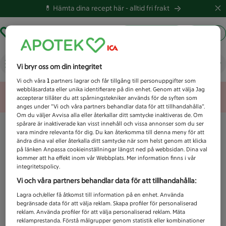
💊 Hämta dina recept här -
alltid fri frakt
Hämta ut recept
Logga in
Vad letar du efter idag?
Vi bryr oss om din integritet
Vi och våra
1
partners lagrar och får tillgång till personuppgifter som
webbläsardata eller unika identifierare på din enhet. Genom att välja Jag
Unknown error
accepterar tillåter du att spårningstekniker används för de syften som
anges under ”Vi och våra partners behandlar data för att tillhandahålla”.
Om du väljer Avvisa alla eller återkallar ditt samtycke inaktiveras de. Om
spårare är inaktiverade kan visst innehåll och vissa annonser som du ser
vara mindre relevanta för dig. Du kan återkomma till denna meny för att
ändra dina val eller återkalla ditt samtycke när som helst genom att klicka
på länken Anpassa cookieinställningar längst ned på webbsidan. Dina val
kommer att ha effekt inom vår Webbplats. Mer information finns i vår
integritetspolicy.
Vi och våra partners behandlar data för att tillhandahålla:
Lagra och/eller få åtkomst till information på en enhet. Använda
begränsade data för att välja reklam. Skapa profiler för personaliserad
reklam. Använda profiler för att välja personaliserad reklam. Mäta
reklamprestanda. Förstå målgrupper genom statistik eller kombinationer