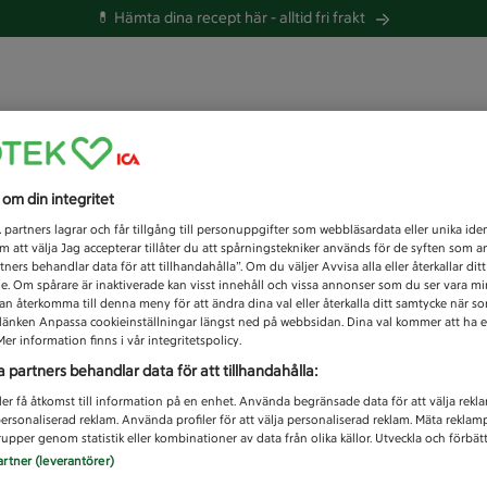
💊 Hämta dina recept här -
alltid fri frakt
 du efter idag?
s om din integritet
Unknown error
1
partners lagrar och får tillgång till personuppgifter som webbläsardata eller unika iden
 att välja Jag accepterar tillåter du att spårningstekniker används för de syften som 
tners behandlar data för att tillhandahålla”. Om du väljer Avvisa alla eller återkallar dit
de. Om spårare är inaktiverade kan visst innehåll och vissa annonser som du ser vara m
kan återkomma till denna meny för att ändra dina val eller återkalla ditt samtycke när 
å länken Anpassa cookieinställningar längst ned på webbsidan. Dina val kommer att ha e
er information finns i vår integritetspolicy.
a partners behandlar data för att tillhandahålla:
ler få åtkomst till information på en enhet. Använda begränsade data för att välja rekl
 personaliserad reklam. Använda profiler för att välja personaliserad reklam. Mäta reklam
upper genom statistik eller kombinationer av data från olika källor. Utveckla och förbättr
artner (leverantörer)