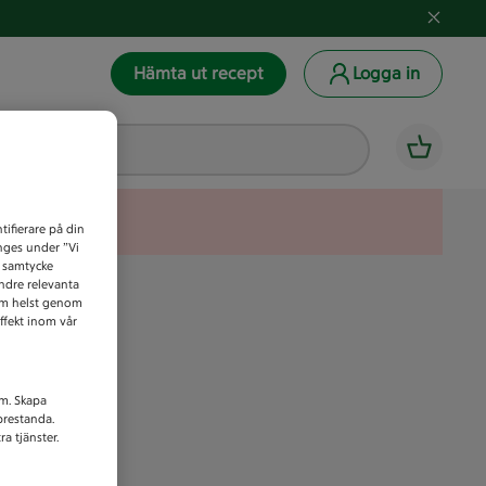
Hämta ut recept
Logga in
tifierare på din
anges under ”Vi
t samtycke
indre relevanta
som helst genom
ffekt inom vår
am. Skapa
prestanda.
a tjänster.