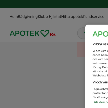
Hem
Rådgivning
Klubb Hjärtat
Hitta apotek
Kundservice
Vad letar
Vi bryr os
Vi och våra
enhet. Genom
och våra par
inaktiveras 
för dig. Du 
att klicka p
Webbplats. M
Vi och vår
Lagra och/el
profiler för
Förstå målgr
Lista över p