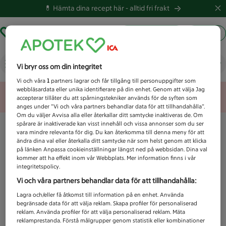
💊 Hämta dina recept här -
alltid fri frakt
Hämta ut recept
Logga in
Vad letar du efter idag?
Vi bryr oss om din integritet
Vi och våra
1
partners lagrar och får tillgång till personuppgifter som
webbläsardata eller unika identifierare på din enhet. Genom att välja Jag
Unknown error
accepterar tillåter du att spårningstekniker används för de syften som
anges under ”Vi och våra partners behandlar data för att tillhandahålla”.
Om du väljer Avvisa alla eller återkallar ditt samtycke inaktiveras de. Om
spårare är inaktiverade kan visst innehåll och vissa annonser som du ser
vara mindre relevanta för dig. Du kan återkomma till denna meny för att
ändra dina val eller återkalla ditt samtycke när som helst genom att klicka
på länken Anpassa cookieinställningar längst ned på webbsidan. Dina val
kommer att ha effekt inom vår Webbplats. Mer information finns i vår
integritetspolicy.
Vi och våra partners behandlar data för att tillhandahålla:
Lagra och/eller få åtkomst till information på en enhet. Använda
begränsade data för att välja reklam. Skapa profiler för personaliserad
reklam. Använda profiler för att välja personaliserad reklam. Mäta
reklamprestanda. Förstå målgrupper genom statistik eller kombinationer